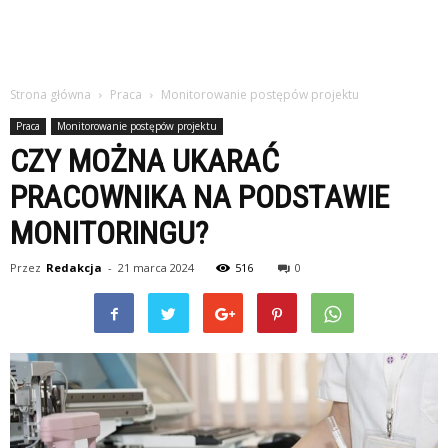
Strona główna
Praca
Monitorowanie postępów projektu
Praca
Monitorowanie postępów projektu
CZY MOŻNA UKARAĆ
PRACOWNIKA NA PODSTAWIE
MONITORINGU?
Przez
Redakcja
-
21 marca 2024
516
0