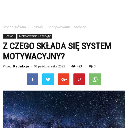
Strona główna
Rozwój
Motywowanie i zachęty
Rozwój
Motywowanie i zachęty
Z CZEGO SKŁADA SIĘ SYSTEM
MOTYWACYJNY?
Przez
Redakcja
-
10 października 2023
423
0