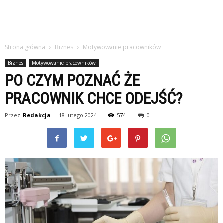
Strona główna
Biznes
Motywowanie pracowników
Biznes
Motywowanie pracowników
PO CZYM POZNAĆ ŻE
PRACOWNIK CHCE ODEJŚĆ?
Przez
Redakcja
-
18 lutego 2024
574
0