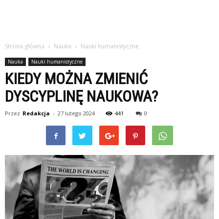
Strona główna
Nauka
Nauki humanistyczne
Nauka
Nauki humanistyczne
KIEDY MOŻNA ZMIENIĆ
DYSCYPLINĘ NAUKOWA?
Przez
Redakcja
-
27 lutego 2024
441
0