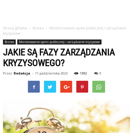
Strona główna
Biznes
Monitorowanie opinii publicznej i zarządzanie
kryzysowe
Biznes
Monitorowanie opinii publicznej i zarządzanie kryzysowe
JAKIE SĄ FAZY ZARZĄDZANIA
KRYZYSOWEGO?
Przez
Redakcja
-
11 października 2023
1392
0