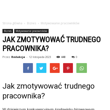
Strona główna
Biznes
Motywowanie pracowników
Biznes
Motywowanie pracowników
JAK ZMOTYWOWAĆ TRUDNEGO
PRACOWNIKA?
Przez
Redakcja
-
12 listopada 2023
448
0
Jak zmotywować trudnego
pracownika?
W dzisiejszym konkurencyjnym środowisku biznesowym,