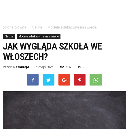
Strona główna
Nauka
Modele edukacyjne na świecie
Nauka
Modele edukacyjne na świecie
JAK WYGLĄDA SZKOŁA WE
WŁOSZECH?
Przez
Redakcja
-
14 maja 2024
516
0