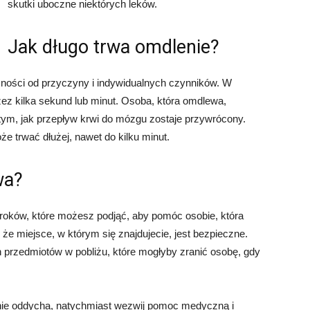
skutki uboczne niektórych leków.
Jak długo trwa omdlenie?
żności od przyczyny i indywidualnych czynników. W
ez kilka sekund lub minut. Osoba, która omdlewa,
ym, jak przepływ krwi do mózgu zostaje przywrócony.
 trwać dłużej, nawet do kilku minut.
wa?
a kroków, które możesz podjąć, aby pomóc osobie, która
 że miejsce, w którym się znajdujecie, jest bezpieczne.
przedmiotów w pobliżu, które mogłyby zranić osobę, gdy
nie oddycha, natychmiast wezwij pomoc medyczną i