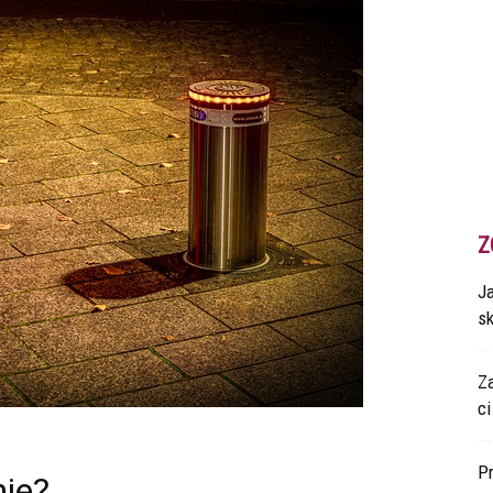
Z
Ja
s
Z
ci
P
nie?