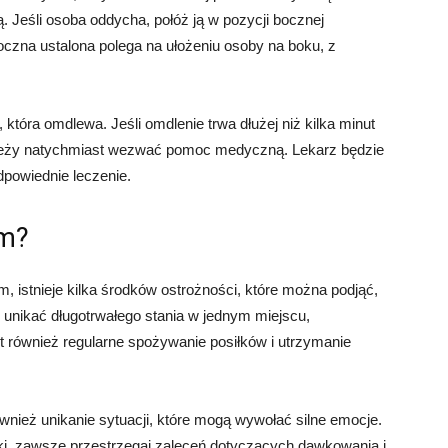
 Jeśli osoba oddycha, połóż ją w pozycji bocznej
oczna ustalona polega na ułożeniu osoby na boku, z
która omdlewa. Jeśli omdlenie trwa dłużej niż kilka minut
należy natychmiast wezwać pomoc medyczną. Lekarz będzie
dpowiednie leczenie.
om?
istnieje kilka środków ostrożności, które można podjąć,
 unikać długotrwałego stania w jednym miejscu,
 również regularne spożywanie posiłków i utrzymanie
wnież unikanie sytuacji, które mogą wywołać silne emocje.
leki, zawsze przestrzegaj zaleceń dotyczących dawkowania i