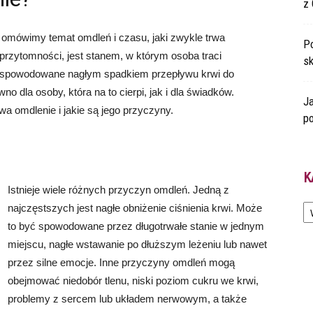
z 
omówimy temat omdleń i czasu, jaki zwykle trwa
Po
 przytomności, jest stanem, w którym osoba traci
s
j spowodowane nagłym spadkiem przepływu krwi do
dla osoby, która na to cierpi, jak i dla świadków.
Ja
wa omdlenie i jakie są jego przyczyny.
po
K
Istnieje wiele różnych przyczyn omdleń. Jedną z
Ka
najczęstszych jest nagłe obniżenie ciśnienia krwi. Może
to być spowodowane przez długotrwałe stanie w jednym
miejscu, nagłe wstawanie po dłuższym leżeniu lub nawet
przez silne emocje. Inne przyczyny omdleń mogą
obejmować niedobór tlenu, niski poziom cukru we krwi,
problemy z sercem lub układem nerwowym, a także