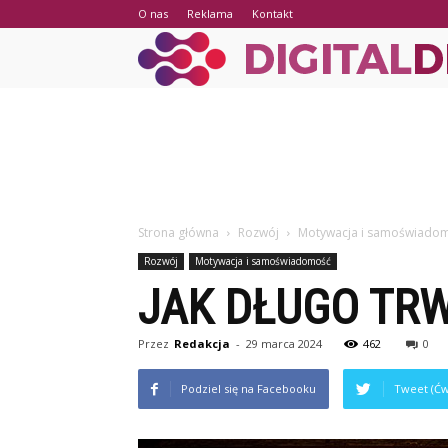
O nas
Reklama
Kontakt
Strona główna
Rozwój
Motywacja i samoświado
Rozwój
Motywacja i samoświadomość
JAK DŁUGO TR
Przez
Redakcja
-
29 marca 2024
462
0
Podziel się na Facebooku
Tweet (Ćw