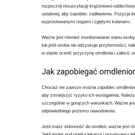
rozpocznij resuscytację krążeniowo-oddechową.
ustalonej, aby zapobiec zadławieniu. Pozycja b
wyprostowanymi nogami i zgiętymi kolanami.
Ważne jest również monitorowanie stanu osoby, 
lub jeśli osoba nie odzyskuje przytomności, 
w stanie ocenić przyczynę omdlenia i zalecić o
Jak zapobiegać omdleni
Chociaż nie zawsze można zapobiec omdleniom, 
aby zmniejszyć ryzyko ich wystąpienia. Należy
szczególnie w gorących warunkach. Ważne jest
odpowiedniego poziomu nawodnienia.
Jeśli masz skłonność do omdleń, ważne jest ró
Jeśli jesteś pod opieką lekarza i przyjmujesz 