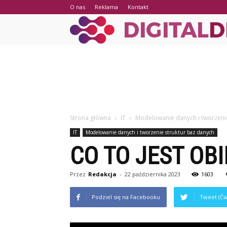
O nas
Reklama
Kontakt
Strona główna
IT
Modelowanie danych i tworzenie
IT
Modelowanie danych i tworzenie struktur baz danych
CO TO JEST OB
Przez
Redakcja
-
22 października 2023
1603
Podziel się na Facebooku
Tweet (Ćw