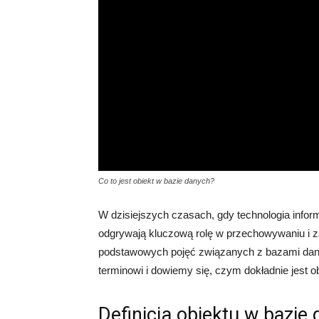
Co to jest obiekt w bazie danych?
W dzisiejszych czasach, gdy technologia info
odgrywają kluczową rolę w przechowywaniu i 
podstawowych pojęć związanych z bazami danych
terminowi i dowiemy się, czym dokładnie jest o
Definicja obiektu w bazie