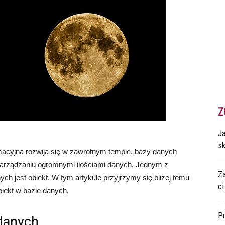
Z
Ja
s
rmacyjna rozwija się w zawrotnym tempie, bazy danych
zarządzaniu ogromnymi ilościami danych. Jednym z
Z
 jest obiekt. W tym artykule przyjrzymy się bliżej temu
ci
biekt w bazie danych.
P
 danych