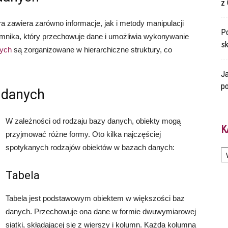
z 
ra zawiera zarówno informacje, jak i metody manipulacji
Po
mnika, który przechowuje dane i umożliwia wykonywanie
s
ych
są zorganizowane w hierarchiczne struktury, co
Ja
po
 danych
W zależności od rodzaju bazy danych, obiekty mogą
K
przyjmować różne formy. Oto kilka najczęściej
Ka
spotykanych rodzajów obiektów w bazach danych:
Tabela
Tabela jest podstawowym obiektem w większości baz
danych. Przechowuje ona dane w formie dwuwymiarowej
siatki, składającej się z wierszy i kolumn. Każda kolumna