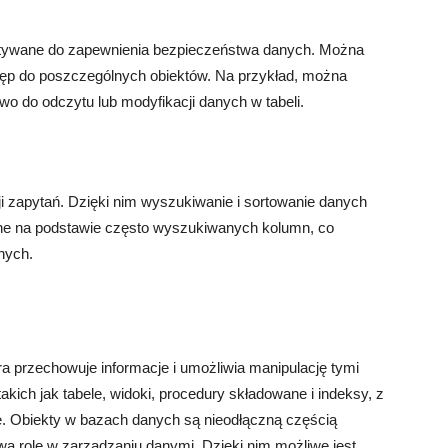
tywane do zapewnienia bezpieczeństwa danych. Można
ostęp do poszczególnych obiektów. Na przykład, można
wo do odczytu lub modyfikacji danych w tabeli.
i zapytań. Dzięki nim wyszukiwanie i sortowanie danych
one na podstawie często wyszukiwanych kolumn, co
nych.
ra przechowuje informacje i umożliwia manipulację tymi
takich jak tabele, widoki, procedury składowane i indeksy, z
. Obiekty w bazach danych są nieodłączną częścią
ą rolę w zarządzaniu danymi. Dzięki nim możliwe jest